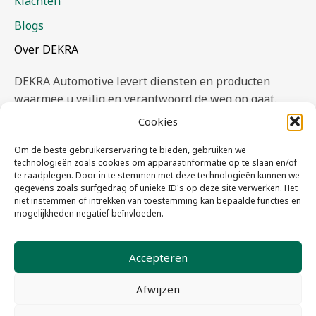
Klachten
Blogs
Over DEKRA
DEKRA Automotive levert diensten en producten
waarmee u veilig en verantwoord de weg op gaat.
Onze experts geven een onafhankelijk en deskundige
Cookies
oordeel.
Om de beste gebruikerservaring te bieden, gebruiken we
Lees meer >
technologieën zoals cookies om apparaatinformatie op te slaan en/of
te raadplegen. Door in te stemmen met deze technologieën kunnen we
gegevens zoals surfgedrag of unieke ID's op deze site verwerken. Het
niet instemmen of intrekken van toestemming kan bepaalde functies en
Volg ons ook via social media
mogelijkheden negatief beïnvloeden.
Accepteren
Afwijzen
Algemene voorwaarden
Privacyverklaring & Cookiestatement
DEKRA Claims and Expertise B.V.