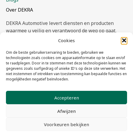
Over DEKRA
DEKRA Automotive levert diensten en producten
waarmee u veilig en verantwoord de weg op gaat.
Onze experts geven een onafhankelijk en deskundige
Cookies
oordeel.
Om de beste gebruikerservaring te bieden, gebruiken we
Lees meer >
technologieën zoals cookies om apparaatinformatie op te slaan en/of
te raadplegen. Door in te stemmen met deze technologieën kunnen we
gegevens zoals surfgedrag of unieke ID's op deze site verwerken. Het
niet instemmen of intrekken van toestemming kan bepaalde functies en
Volg ons ook via social media
mogelijkheden negatief beïnvloeden.
Accepteren
Afwijzen
Algemene voorwaarden
Privacyverklaring & Cookiestatement
DEKRA Claims and Expertise B.V.
Voorkeuren bekijken
Copyright © 2026 All Rights Reserved